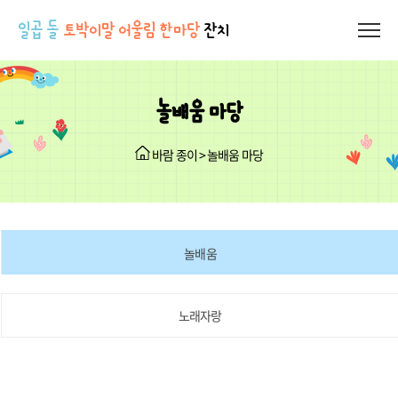
일곱 돌
토박이말 어울림 한마당
잔치
놀배움 마당
바람 종이 > 놀배움 마당
놀배움
노래자랑