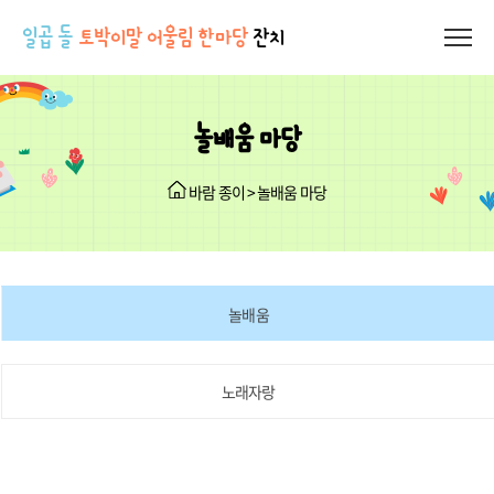
일곱 돌
토박이말 어울림 한마당
잔치
놀배움 마당
바람 종이 > 놀배움 마당
놀배움
노래자랑