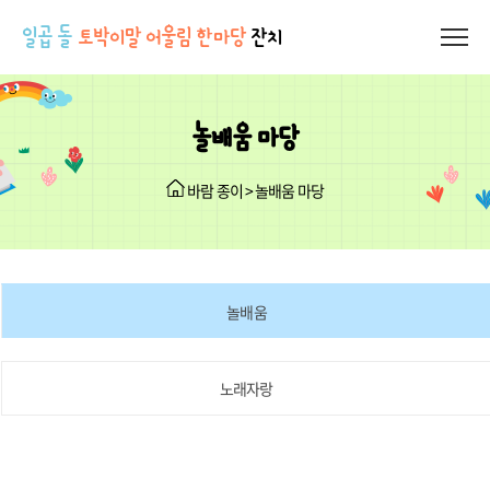
일곱 돌
토박이말 어울림 한마당
잔치
놀배움 마당
바람 종이 > 놀배움 마당
놀배움
노래자랑