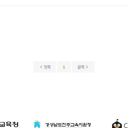
첫쪽
1
끝쪽