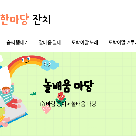
 한마당
잔치
솜씨 뽐내기
갈배움 열매
토박이말 노래
토박이말 겨루
놀배움 마당
바람 종이 > 놀배움 마당