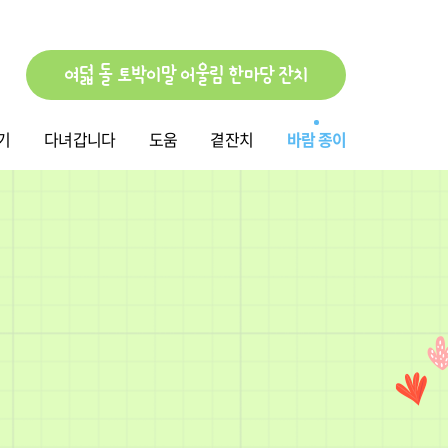
여덟 돌 토박이말 어울림 한마당 잔치
기
다녀갑니다
도움
곁잔치
바람 종이