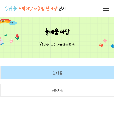
일곱 돌
토박이말 어울림 한마당
잔치
놀배움 마당
바람 종이 > 놀배움 마당
놀배움
노래자랑